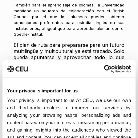
También para el aprendizaje de idiomas, la Universidad
mantiene un acuerdo de colaboración con el British
Council por el que los alumnos pueden obtener
condiciones preferentes para estudiar inglés en sus
instalaciones, al igual que para aprender alemán con el
Goethe-Institut.
El plan de ruta para prepararse para un futuro
multilingüe y multicultural ya está trazado. Solo
queda apuntarse y aprovechar todo lo que
ofrece la Universidad.
Más información en:
https://www.uspceu.com/alumnos/servicios-
estudiante/centro-idiomas
Your privacy is important for us
Your privacy is important to us At CEU, we use our own
Artículos relacionados:
and third-party cookies to improve our services by
analyzing your browsing habits, personalizing ads and
Los 5 idiomas más demandados por las empressa
content based on your interests, measuring performance,
5 beneficios de ser alumno internacional
and gaining insights into the audiences who viewed the
ads and content. You can accept all cookies and continue