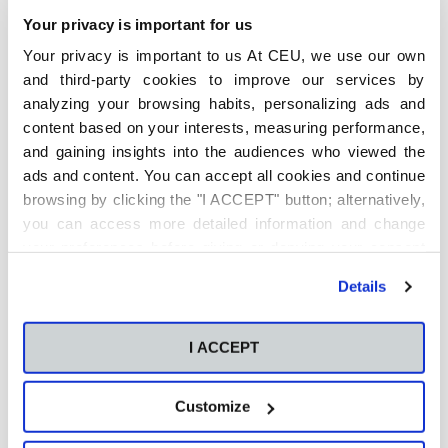
¿Has realizado prácticas en alguna empresa
durante tus estudios?
Your privacy is important for us
Your privacy is important to us At CEU, we use our own
Sí, estuve el año pasado en un proyecto beta que este
año se ha llevado a cabo. Es
una colaboraci
ón con
and third-party cookies to improve our services by
Europapress
en el que nos enseñaron a hacer periodismo
analyzing your browsing habits, personalizing ads and
mó
vil
, saber qué puede ser noticia, y cómo saber los
content based on your interests, measuring performance,
datos que hay que destacar de cualquier suceso que te
and gaining insights into the audiences who viewed the
encuentres. Ha sido una experiencia muy buena para mi
formación, ya que aprendí a hacer periodismo digital, lo
ads and content. You can accept all cookies and continue
que me ha venir genial para próximas oportunidades
browsing by clicking the "I ACCEPT" button; alternatively,
laborales.
you can access more detailed information and change
¿Dónde te gustaría acabar trabajando?
your preferences before giving or denying your consent
by clicking the "Customize" button. For more information,
Me gustaría acabar trabajando en una redacción de
Details
please visit our
Cookie Policy
.
algún medio o cadena, en un ámbito de mi interés como
es la tecnología, videojuegos o nuevos medios.
I ACCEPT
Acerca de
Últimas entradas
Customize
Universidad
¡Síguenos!