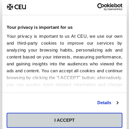
buscan las empresas
Más allá del título universitario, las empresas demandan
competencias adicionales como: dominio del
inglés
,
manejo de
herramientas digitales
y
habilidades blandas
Your privacy is important for us
como la comunicación, la adaptabilidad o el trabajo en
equipo. Estas cualidades marcan la diferencia en
Your privacy is important to us At CEU, we use our own
procesos de selección
muy competitivos.
and third-party cookies to improve our services by
analyzing your browsing habits, personalizing ads and
Mi primer empleo: ¿Qué factores marcan la
diferencia?
content based on your interests, measuring performance,
and gaining insights into the audiences who viewed the
Es muy normal que piense en el momento de enfrentarte
ads and content. You can accept all cookies and continue
a tu
primera experiencia laboral
. A continuación, podrás
ver unos consejos que te damos desde la Universidad
browsing by clicking the "I ACCEPT" button; alternatively,
CEU San Pablo.
you can access more detailed information and change
your preferences before giving or denying your consent
La importancia de la red de contactos y la marca
personal
by clicking the "Customize" button. For more information,
Details
please visit our
Cookie Policy
.
Tener una buena red de contactos sigue siendo uno de
los factores decisivos en la inserción laboral. Además,
cuidar la marca personal en redes profesionales como
I ACCEPT
LinkedIn
puede abrir puertas a oportunidades