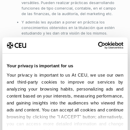
versátiles. Pueden realizar prácticas desarrollando
funciones de tipo comercial, contable, en el campo
de las finanzas, de la auditoría, del marketing etc.
Y además les ayudan a poner en práctica los
conocimientos obtenidos en la titulación que estén
estudiando y les dan otra visión de los mismos.
Para que un estudiante pueda hacer prácticas en una
entidad pública o privada
la legislación vigente exige la
firma de un Convenio Marco de Cooperación Educativa
entre la empresa y la Universidad. La Universidad CEU-
San Pablo tiene firmados más de 8.000 Convenios
Your privacy is important for us
Marco con diferentes entidades privadas o públicas
Your privacy is important to us At CEU, we use our own
para que sus alumnos puedan realizar prácticas cuando
ellas lo requieran.
and third-party cookies to improve our services by
analyzing your browsing habits, personalizing ads and
Las prácticas sean del tipo que sean, son tuteladas,
content based on your interests, measuring performance,
esto quiere decir que durante la estancia del estudiante
en la empresa cuenta con dos tutores:
and gaining insights into the audiences who viewed the
ads and content. You can accept all cookies and continue
Un
Tutor Académico
, un profesor de la Universidad
browsing by clicking the "I ACCEPT" button; alternatively,
que en todo momento está en comunicación con el
alumno, así como con su Tutor en la Empresa. Este
you can access more detailed information and change
tutor velará por que se cumpla el Proyecto