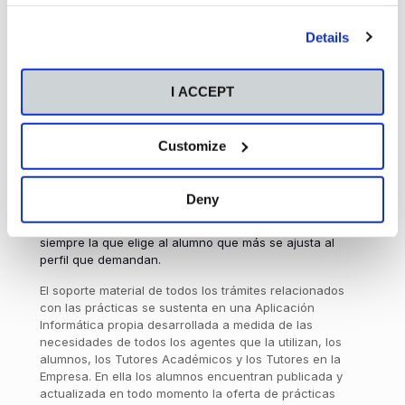
your preferences before giving or denying your consent
Formativo, es decir las tareas que el alumno
by clicking the "Customize" button. For more information,
desempeñará en las prácticas, y resolverá, en su
Details
please visit our
Cookie Policy
.
caso, cualquier problema que surja en el desarrollo
de las mismas.
I ACCEPT
Un
Tutor en la Empresa
, será un trabajador de la
entidad donde el alumno desarrolle sus prácticas y
transmitirá al estudiante las tareas a realizar y las
supervisará. Estará en contacto, si es necesario,
Customize
con el Tutor Académico.
Para que los estudiantes opten a las prácticas
pueden
Deny
aplicar a las ofertas que les brinda la Facultad o bien
obtenerlas por sus propios medios. Es la empresa
siempre la que elige al alumno que más se ajusta al
perfil que demandan.
El soporte material de todos los trámites relacionados
con las prácticas se sustenta en una Aplicación
Informática propia desarrollada a medida de las
necesidades de todos los agentes que la utilizan, los
alumnos, los Tutores Académicos y los Tutores en la
Empresa. En ella los alumnos encuentran publicada y
actualizada en todo momento la oferta de prácticas