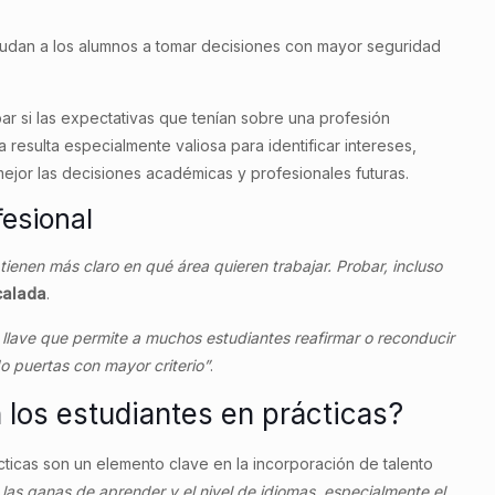
yudan a los alumnos a tomar decisiones con mayor seguridad
ar si las expectativas que tenían sobre una profesión
a resulta especialmente valiosa para identificar intereses,
mejor las decisiones académicas y profesionales futuras.
fesional
ienen más claro en qué área quieren trabajar. Probar, incluso
calada
.
a llave que permite a muchos estudiantes reafirmar o reconducir
o puertas con mayor criterio”
.
los estudiantes en prácticas?
cticas son un elemento clave en la incorporación de talento
las ganas de aprender y el nivel de idiomas, especialmente el