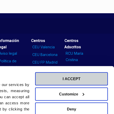
nformación
Centros
Centros
egal
CEU Valencia
Adscritos
Aviso legal
RCU María
CEU Barcelona
Cristina
Política de
CEU FP Madrid
privacidad
Comunicación
CEU Sevilla
Política de
Contacto
I ACCEPT
cookies
Sala de prensa
e our services by
ests, measuring
Customize
u can accept all
 can access more
Deny
 by clicking the