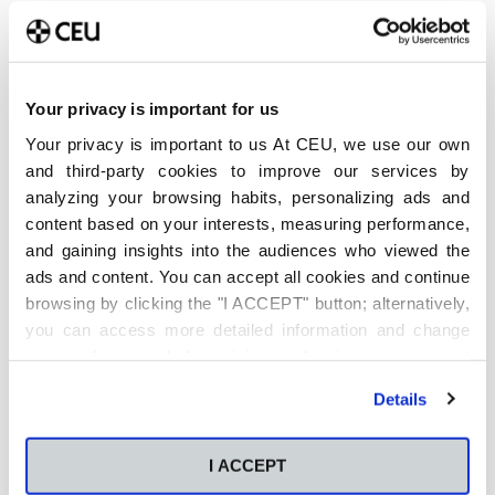
Your privacy is important for us
Últimas publicaciones
Your privacy is important to us At CEU, we use our own
Método Pomodoro para
and third-party cookies to improve our services by
estudiar: Cómo aplicarlo en
analyzing your browsing habits, personalizing ads and
la universidad y cuándo no
funciona
content based on your interests, measuring performance,
and gaining insights into the audiences who viewed the
6 de agosto de 2026
ads and content. You can accept all cookies and continue
Qué es y cómo está
browsing by clicking the "I ACCEPT" button; alternatively,
transformando el análisis
you can access more detailed information and change
predictivo la sostenibilidad
your preferences before giving or denying your consent
empresarial
by clicking the "Customize" button. For more information,
4 de agosto de 2026
Details
please visit our
Cookie Policy
.
Qué carrera elegir: Cómo
decidir qué carrera estudiar
I ACCEPT
entre tus opciones finalistas