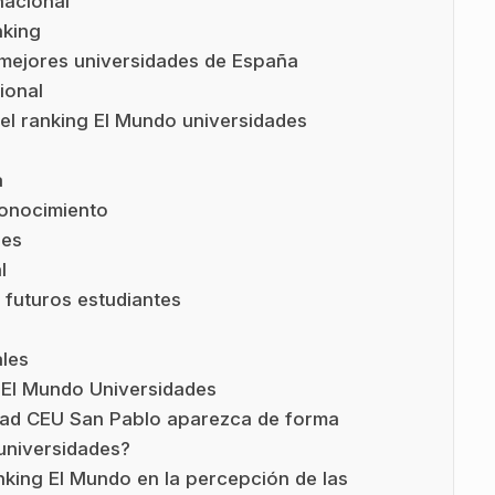
nacional
nking
s mejores universidades de España
ional
 el ranking El Mundo universidades
a
conocimiento
les
l
 futuros estudiantes
les
 El Mundo Universidades
idad CEU San Pablo aparezca de forma
universidades?
nking El Mundo en la percepción de las