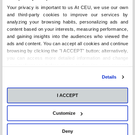
Detectar señales de alerta a tiempo permite intervenir
Your privacy is important to us At CEU, we use our own
antes de que los problemas se agraven. Los psicólogos
and third-party cookies to improve our services by
trabajan con técnicas basadas en la
evidencia
para
mejorar el bienestar emocional de los jóvenes.
analyzing your browsing habits, personalizing ads and
content based on your interests, measuring performance,
Apoyo a familias y entorno educativo
and gaining insights into the audiences who viewed the
El trabajo no se limita al adolescente. La psicología
ads and content. You can accept all cookies and continue
también forma y asesora a
familias
y
docentes
para
browsing by clicking the "I ACCEPT" button; alternatively,
crear entornos más saludables y comprensivos.
you can access more detailed information and change
Políticas públicas y acceso a servicios
your preferences before giving or denying your consent
by clicking the "Customize" button. For more information,
Uno de los grandes retos actuales es garantizar que
Details
todos los jóvenes tengan acceso a atención psicológica
please visit our
Cookie Policy
.
de calidad. La psicología también contribuye al diseño
de políticas públicas que prioricen la
salud mental en
I ACCEPT
adolescentes
.
Customize
Deny