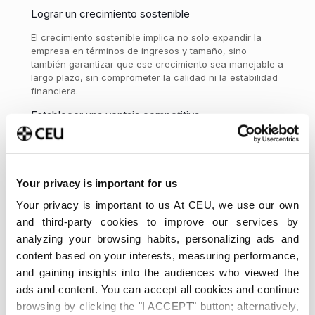
Lograr un crecimiento sostenible
El crecimiento sostenible implica no solo expandir la
empresa en términos de ingresos y tamaño, sino
también garantizar que ese crecimiento sea manejable a
largo plazo, sin comprometer la calidad ni la estabilidad
financiera.
Establecer una ventaja competitiva
Para asegurar el éxito en el mercado, la dirección
empresarial debe centrarse en establecer y mantener
una ventaja competitiva. Esta se puede conseguir a
través de la innovación en los procesos, mejorando el
Your privacy is important for us
servicio al cliente y optimizando las operaciones.
Your privacy is important to us At CEU, we use our own
Perfiles más demandados en Dirección de
and third-party cookies to improve our services by
Empresas
analyzing your browsing habits, personalizing ads and
content based on your interests, measuring performance,
and gaining insights into the audiences who viewed the
ads and content. You can accept all cookies and continue
browsing by clicking the "I ACCEPT" button; alternatively,