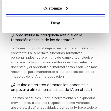
escritura o la comprensión lectora aún se están
consolidando, automatizar esas operaciones puede
Customize
interferir con el desarrollo de habilidades
fundamentales. En el
grado de Primaria
, la IA debe
usarse de forma muy acotada y siempre con mediación
Deny
del adulto.
¿Cómo influirá la inteligencia artificial en la
formación continua de los docentes?
La formación puntual dejará paso a una actualización
constante. La IA permite itinerarios formativos
personalizados, pero el ritmo de cambio tecnológico
supera al de la formación institucional. Las redes de
docentes y el aprendizaje informal serán cada vez más
relevantes para mantenerse al día ante los continuos
impactos de la IA en la educación.
¿Qué tipo de errores cometen los docentes al
empezar a utilizar herramientas de IA en el aula?
Los más habituales: usar la herramienta sin explorarla
previamente, tratar sus respuestas como verdades
absolutas, diseñar actividades donde la IA hace todo el