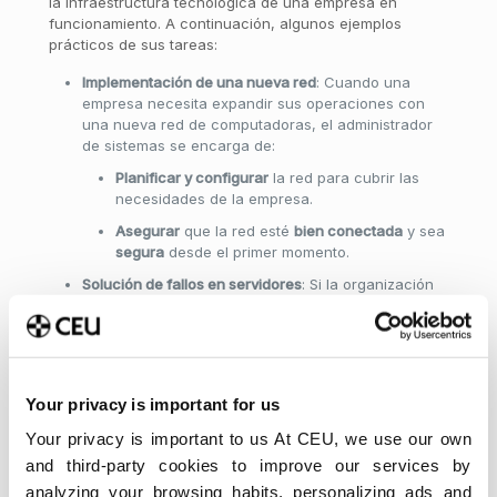
la infraestructura tecnológica de una empresa en
funcionamiento. A continuación, algunos ejemplos
prácticos de sus tareas:
Implementación de una nueva red
: Cuando una
empresa necesita expandir sus operaciones con
una nueva red de computadoras, el administrador
de sistemas se encarga de:
Planificar y configurar
la red para cubrir las
necesidades de la empresa.
Asegurar
que la red esté
bien conectada
y sea
segura
desde el primer momento.
Solución de fallos en servidores
: Si la organización
experimenta una interrupción del servicio debido a
un fallo en un servidor, el administrador de sistemas
debe:
Diagnosticar
el problema rápidamente.
Your privacy is important for us
Resolver
la incidencia de manera eficiente.
Your privacy is important to us At CEU, we use our own
Tomar medidas preventivas
para evitar futuras
and third-party cookies to improve our services by
interrupciones, minimizando el impacto en la
productividad.
analyzing your browsing habits, personalizing ads and