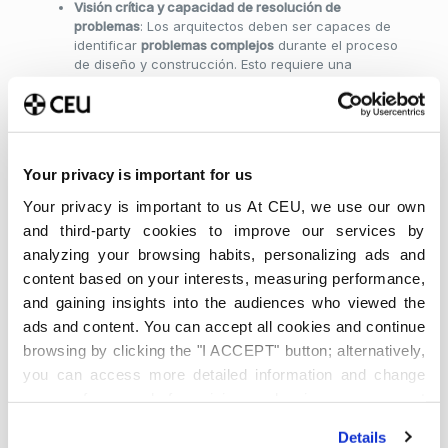
Visión crítica y capacidad de resolución de
problemas
: Los arquitectos deben ser capaces de
identificar
problemas complejos
durante el proceso
de diseño y construcción. Esto requiere una
mentalidad crítica
que permita analizar situaciones
y
proponer soluciones eficientes
, respetando tanto
los tiempos como los presupuestos establecidos.
Compromiso con la sostenibilidad
: En la actualidad,
uno de los mayores
retos
de la arquitectura es
Your privacy is important for us
crear
edificaciones sostenibles
y
energéticamente
Your privacy is important to us At CEU, we use our own
eficientes
. Los arquitectos deben estar
comprometidos con el diseño de soluciones que
and third-party cookies to improve our services by
respeten el medio ambiente
y promuevan el uso
analyzing your browsing habits, personalizing ads and
responsable de los recursos, contribuyendo al
content based on your interests, measuring performance,
bienestar social y al futuro del planeta.
and gaining insights into the audiences who viewed the
La arquitectura no solo exige
habilidades académicas
y
ads and content. You can accept all cookies and continue
técnicas
, sino también un conjunto de
competencias
browsing by clicking the "I ACCEPT" button; alternatively,
personales
que preparen a los futuros arquitectos para
you can access more detailed information and change
enfrentar los desafíos que presenta este dinámico
campo.
your preferences before giving or denying your consent
by clicking the "Customize" button. For more information,
Tipos de estudios para convertirse en
Details
please visit our
Cookie Policy
.