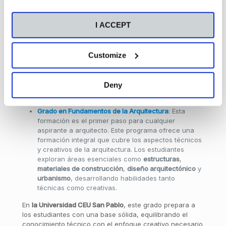
arquitecto
Para convertirse en arquitecto, es esencial completar un
I ACCEPT
programa educativo que combine
conocimientos
teóricos
y
prácticos
. Los estudios en arquitectura se
estructuran generalmente en dos niveles fundamentales:
Customize
el
Grado en Arquitectura
y el
Máster en Arquitectura
.
Estos programas proporcionan la formación necesaria
para abordar los desafíos profesionales y preparar a los
futuros arquitectos para afrontar las complejidades del
Deny
sector.
Grado en Fundamentos de la Arquitectura
: Esta
formación es el primer paso para cualquier
aspirante a arquitecto. Este programa ofrece una
formación integral que cubre los aspectos técnicos
y creativos de la arquitectura. Los estudiantes
exploran áreas esenciales como
estructuras
,
materiales de construcción
,
diseño arquitectónico
y
urbanismo
, desarrollando habilidades tanto
técnicas como creativas.
En
la Universidad CEU San Pablo
, este grado prepara a
los estudiantes con una base sólida, equilibrando el
conocimiento técnico con el enfoque creativo necesario