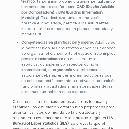
técnico
, tanto a mano como digitalmente, utilizando
herramientas de diseño como
CAD (Diseño Asistido
por Computadora)
y
BIM (Building Information
Modeling)
. Esta destreza, unida a una visión
creativa e innovadora, permite a los estudiantes
materializar sus conceptos en planos, maquetas y
modelos 3D.
Competencias en planificación y diseño
: Además de
la parte técnica, los arquitectos deben ser capaces
de organizar eficientemente el espacio. Esto implica
pensar funcionalmente
en el diseño de los
espacios, considerando aspectos como la
sostenibilidad
, la
ergonomía
y la
eficiencia
. El
estudiante debe aprender a crear soluciones que
no solo sean estéticamente atractivas, sino también
funcionales y adaptadas a las necesidades de las
personas que habitan esos espacios.
Con una sólida formación en estas áreas técnicas y
creativas, los estudiantes estarán bien preparados para
afrontar los retos del mundo de la arquitectura y
responder a las demandas de la industria. Según el
U.S.
Bureau of Labor Statistics (BLS)
, se proyecta que el
empleo de arquitectos crezca aproximadamente un
4%