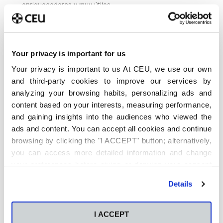
enriquecedoras y muy útiles.
¿Qué le dirías a otros alumnos internacionales que
se estén planteando estudiar en la Universidad CEU
San Pablo?
Your privacy is important for us
Aunque al principio pueda costar un poco merece la
pena por muchas razones: los profesores son buenos y
Your privacy is important to us At CEU, we use our own
te permiten entablar con ellos relaciones muy cercanas,
and third-party cookies to improve our services by
están a tu disposición para lo que necesites relacionado
analyzing your browsing habits, personalizing ads and
con las asignaturas y siempre tienen orientación al
content based on your interests, measuring performance,
mundo laboral. Tanto la formación como el sistema de
prácticas, son muy buenos. Además, Madrid es una
and gaining insights into the audiences who viewed the
ciudad estupenda, enorme y llena de posibilidades
ads and content. You can accept all cookies and continue
culturales, de ocio y bien conectada para viajar a otros
browsing by clicking the "I ACCEPT" button; alternatively,
países.
you can access more detailed information and change
your preferences before giving or denying your consent
by clicking the "Customize" button. For more information,
Artículos relacionados:
Details
please visit our
Cookie Policy
.
Así es mi experiencia estudiando el doble Grado en
ADE y Economía
I ACCEPT
¿Qué es un Doble Grado y cuáles son sus ventajas?