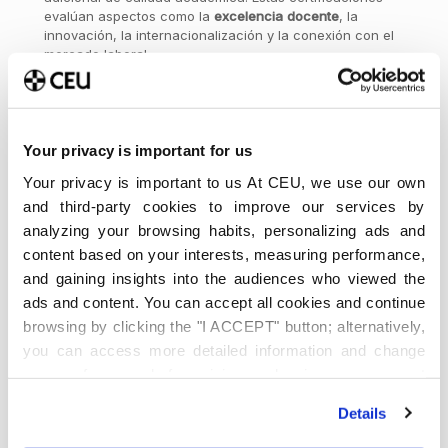
evalúan aspectos como la
excelencia
docente
, la
innovación, la internacionalización y la conexión con el
mercado laboral.
Elegir una universidad con acreditaciones
internacionales puede darte mayor seguridad sobre el
nivel de la formación y mejorar el reconocimiento del
título en otros países.
Your privacy is important for us
Plan de estudios y enfoque práctico
Your privacy is important to us At CEU, we use our own
and third-party cookies to improve our services by
El contenido del programa es uno de los elementos más
analyzing your browsing habits, personalizing ads and
importantes a la hora de elegir un posgrado. Antes de
decidirte, revisa las asignaturas, la metodología, el
content based on your interests, measuring performance,
enfoque
práctico
o el perfil del profesorado.
and gaining insights into the audiences who viewed the
ads and content. You can accept all cookies and continue
Actualmente, las empresas valoran especialmente las
competencias prácticas y la capacidad de aplicar
browsing by clicking the "I ACCEPT" button; alternatively,
conocimientos en situaciones reales.
you can access more detailed information and change
your preferences before giving or denying your consent
Ventajas de estudiar en una universidad con
acreditación internacional
by clicking the "Customize" button. For more information,
Details
please visit our
Cookie Policy
.
Elegir una universidad con reconocimiento internacional