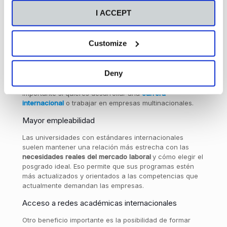
ofrece ventajas que pueden influir directamente en tu
desarrollo profesional y académico. Una de ellas, cómo
I ACCEPT
elegir el posgrado ideal.
Reconocimiento global del título
Customize
Un título respaldado por acreditaciones internacionales
tiene mayor reconocimiento
fuera
de
España
y puede
Deny
facilitar oportunidades laborales o académicas en otros
países con
influencia europea
. Esto es especialmente
importante si quieres desarrollar una
carrera
internacional
o trabajar en empresas multinacionales.
Mayor empleabilidad
Las universidades con estándares internacionales
suelen mantener una relación más estrecha con las
necesidades
reales
del
mercado
laboral
y cómo elegir el
posgrado ideal. Eso permite que sus programas estén
más actualizados y orientados a las competencias que
actualmente demandan las empresas.
Acceso a redes académicas internacionales
Otro beneficio importante es la posibilidad de formar