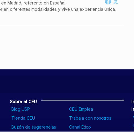
a en Madrid, referente en España.
r en diferentes modalidades y vive una experiencia única.
Sobre el CEU
I
Blog USP
CEU Emplea
l
Tienda CEU
Trabaja con nosotros
Buzón de sugerencias
Canal Ético