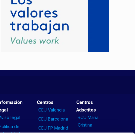
nformación
Centros
Centros
egal
CEU Valencia
Adscritos
Aviso legal
RCU María
CEU Barcelona
Cristina
Política de
CEU FP Madrid
privacidad