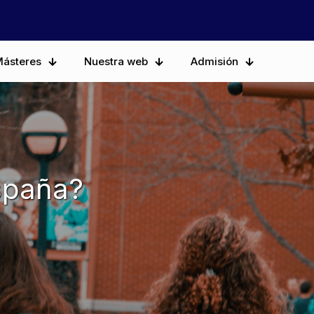
ásteres
Nuestra web
Admisión
España?