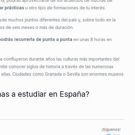
paña, podrás aprovecharte de los acuerdos de muchas de
ar prácticas
u otro tipo de formaciones de tu interés.
de muchos puntos diferentes del país y, sobre todo en la
nos de seis meses o más de duración.
podrás recorrerla de punta a punta
en unas 8 horas en
ica confluyeron durante años las culturas más importantes del
mite conocer siglos de historia a través de las numerosas
s ellas. Ciudades como Granada o Sevilla son enormes museos
mas a estudiar en España?
¡Síguenos!