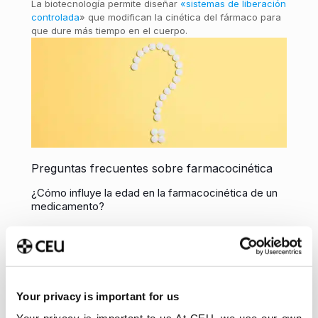
La biotecnología permite diseñar
«sistemas de liberación
controlada
» que modifican la cinética del fármaco para
que dure más tiempo en el cuerpo.
Preguntas frecuentes sobre farmacocinética
¿Cómo influye la edad en la farmacocinética de un
medicamento?
La edad altera todos los procesos LADME. En recién
nacidos, los sitemas enzimáticos del hígado son
inmaduros, en ancianos, hay una disminución del flujo
sanguíneo renal y de la masa muscular, lo que suele
ralentizar la eliminación del fármaco y aumentar el
Your privacy is important for us
riesgo de efectos secundarios.
¿Qué factores pueden alterar la farmacocinética de