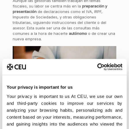
Aunque las gestorías también trabajan en temas
fiscales, su labor se centra más en la
preparación y
presentación
de declaraciones como el IVA, IRPF,
Impuesto de Sociedades, y otras obligaciones
tributarias, siguiendo instrucciones del cliente o del
asesor. Esta suele ser una de las consultas más
comunes a la hora de hacerte
autónomo
o de crear una
nueva empresa.
Your privacy is important for us
Your privacy is important to us At CEU, we use our own
Asesorías en Seguridad Social
and third-party cookies to improve our services by
Las gestorías también se encargan de
inscripciones
en
analyzing your browsing habits, personalizing ads and
la Seguridad Social, altas y bajas de trabajadores,
content based on your interests, measuring performance,
elaboración de seguros sociales, y otros trámites
and gaining insights into the audiences who viewed the
relacionados con cotizaciones y prestaciones públicas.