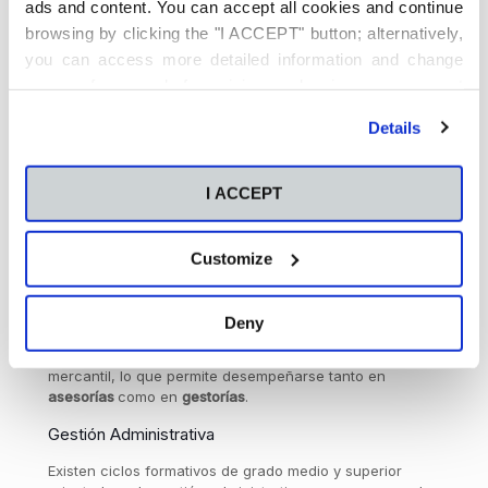
ads and content. You can accept all cookies and continue
Gestión Contable y Financiera
browsing by clicking the "I ACCEPT" button; alternatively,
you can access more detailed information and change
En este ámbito, los gestores pueden encargarse de
llevar la
contabilidad
general de una empresa, emitir
your preferences before giving or denying your consent
facturas, registrar ingresos y gastos y preparar
by clicking the "Customize" button. For more information,
documentación para inspecciones o auditorías.
Details
please visit our
Cookie Policy
.
Qué estudiar para trabajar en una gestoría o
asesoría
I ACCEPT
Para trabajar en estos ámbitos, es importante contar con
formación académica sólida y especializada. Estas son
Customize
algunas de las titulaciones más recomendadas:
Administración y Dirección de Empresas
Deny
El
Grado en ADE
ofrece una formación integral en
contabilidad, finanzas, gestión empresarial y derecho
mercantil, lo que permite desempeñarse tanto en
asesorías
como en
gestorías
.
Gestión Administrativa
Existen ciclos formativos de grado medio y superior