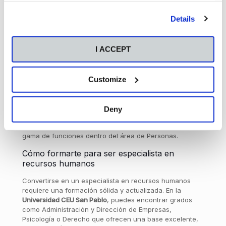
reclutamiento o herramientas de formación online
by clicking the "Customize" button. For more information,
optimiza muchos procesos. Estar al día en
Details
please visit our
Cookie Policy
.
transformación digital es esencial para un
profesional del sector.
I ACCEPT
¿Dónde trabaja un especialista en RRHH?
Los especialistas en recursos humanos tienen cabida en
todo tipo de organizaciones
: empresas privadas,
Customize
instituciones públicas, ONGs,
startups
o multinacionales.
También pueden trabajar en consultoras especializadas
en gestión de talento o como profesionales
Deny
independientes. En función del tamaño de la entidad, su
rol puede ser
muy específico
o abarcar una amplia
gama de funciones dentro del área de Personas.
Cómo formarte para ser especialista en
recursos humanos
Convertirse en un especialista en recursos humanos
requiere una formación sólida y actualizada. En la
Universidad CEU San Pablo
, puedes encontrar grados
como Administración y Dirección de Empresas,
Psicología o Derecho que ofrecen una base excelente,