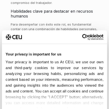
compromiso del trabajador.
Habilidades clave para destacar en recursos
humanos
Para desempeñar con éxito este rol, es fundamental
contar con una combinación de habilidades personales,
analíticas y técnicas:
Comunicación y empatía:
La capacidad de
escuchar, dialogar y comprender a los demás es
vital. Un especialista en recursos humanos debe
Your privacy is important for us
crear confianza, mediar en situaciones complejas y
transmitir mensajes de forma clara y respetuosa.
Your privacy is important to us At CEU, we use our own
Capacidad de análisis y toma de decisiones:
Evaluar
and third-party cookies to improve our services by
datos, identificar patrones y anticipar necesidades
analyzing your browsing habits, personalizing ads and
son habilidades clave para desarrollar estrategias
content based on your interests, measuring performance,
efectivas. Esto incluye interpretar métricas de
and gaining insights into the audiences who viewed the
desempeño, índices de rotación o resultados de
encuestas de clima laboral.
ads and content. You can accept all cookies and continue
browsing by clicking the "I ACCEPT" button; alternatively,
Dominio de herramientas digitales y software de
RRHH:
El uso de tecnologías como sistemas de
you can access more detailed information and change
gestión de personal (HRIS), plataformas de
your preferences before giving or denying your consent