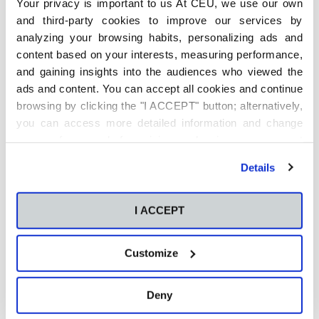
Your privacy is important to us At CEU, we use our own
and third-party cookies to improve our services by
analyzing your browsing habits, personalizing ads and
content based on your interests, measuring performance,
and gaining insights into the audiences who viewed the
ads and content. You can accept all cookies and continue
browsing by clicking the "I ACCEPT" button; alternatively,
Cómo formarse en ingeniería en IA en España
you can access more detailed information and change
Si estás pensando en estudiar una ingeniería
your preferences before giving or denying your consent
informática, además de toda la información que te
by clicking the "Customize" button. For more information,
hemos ofrecido anteriormente, sigue leyendo para
Details
please visit our
Cookie Policy
.
descubrir un itinerario que te puede interesar mucho.
Grados universitarios en ingeniería en IA
I ACCEPT
En la Universidad CEU San Pablo contamos con el
Grado
en Ingeniería de Sistemas de Información
, la cual cuenta
Customize
con un 100% de inserción laboral entre los alumnos que
terminan sus estudios con nosotros. Esta formación
práctica no solo te prepara para trabajar, sino también
para
liderar proyectos tecnológicos
.
Deny
Másteres y especialización