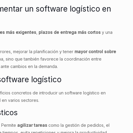
entar un software logístico en
es
más
exigentes
,
plazos
de
entrega
más
cortos
y una
rores, mejorar la planificación y tener
mayor control sobre
rna, sino que también favorece la coordinación entre
 ante cambios en la demanda.
software logístico
cios concretos de introducir un software logístico en
 en varios sectores.
ticos
. Permite
agilizar tareas
como la gestión de pedidos, el
ce tiempos, evita repeticiones y mejora la productividad.