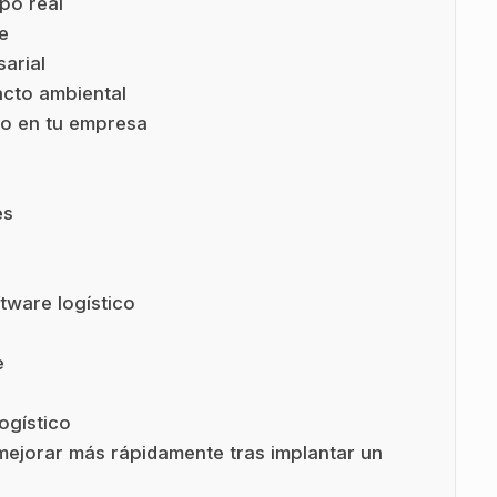
mpo real
e
arial
acto ambiental
co en tu empresa
es
tware logístico
e
ogístico
ejorar más rápidamente tras implantar un