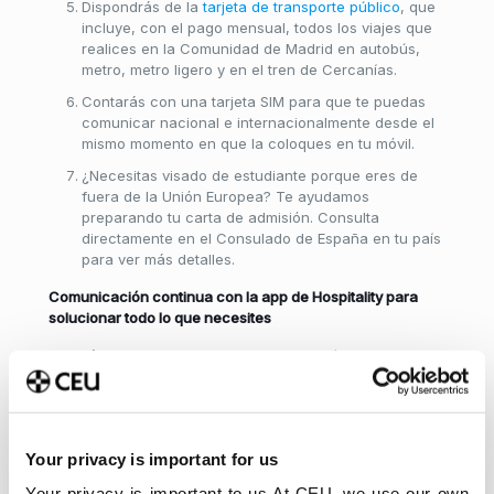
Dispondrás de la
tarjeta de transporte público
, que
incluye, con el pago mensual, todos los viajes que
realices en la Comunidad de Madrid en autobús,
metro, metro ligero y en el tren de Cercanías.
Contarás con una tarjeta SIM para que te puedas
comunicar nacional e internacionalmente desde el
mismo momento en que la coloques en tu móvil.
¿Necesitas visado de estudiante porque eres de
fuera de la Unión Europea? Te ayudamos
preparando tu carta de admisión. Consulta
directamente en el Consulado de España en tu país
para ver más detalles.
Comunicación continua con la app de Hospitality para
solucionar todo lo que necesites
Además de los servicios anunciados en líneas
anteriores, contarás con información sobre alojamientos
y otras prestaciones opcionales como el seguro médico
privado. Del mismo modo, encontrarás información
sobre los diferentes servicios de la Universidad como el
Your privacy is important for us
del
SOU
,
Campus Life
, becas y bibliotecas, entre otros.
Your privacy is important to us At CEU, we use our own