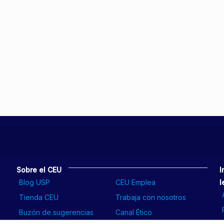
Sobre el CEU
I
Blog USP
CEU Emplea
l
Tienda CEU
Trabaja con nosotros
Buzón de sugerencias
Canal Ético