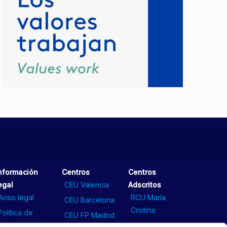
nformación
Centros
Centros
egal
CEU Valencia
Adscritos
Aviso legal
RCU María
CEU Barcelona
Cristina
Política de
CEU FP Madrid
privacidad