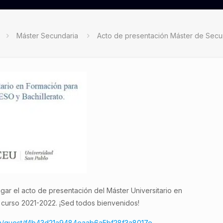
Máster Secundaria
Acto de presentación Máster de Secu
ugar el acto de presentación del Máster Universitario en
 curso 2021-2022. ¡Sed todos bienvenidos!
com/guest/f4b43d21a9484eaab6a5bf28f3a8017e