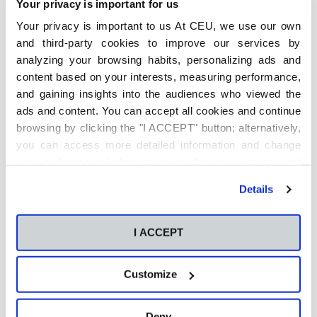
Your privacy is important for us
funciona
Your privacy is important to us At CEU, we use our own
6 de agosto de 2026
and third-party cookies to improve our services by
Qué es y cómo está
analyzing your browsing habits, personalizing ads and
transformando el análisis
content based on your interests, measuring performance,
predictivo la sostenibilidad
and gaining insights into the audiences who viewed the
empresarial
ads and content. You can accept all cookies and continue
4 de agosto de 2026
browsing by clicking the "I ACCEPT" button; alternatively,
you can access more detailed information and change
Qué carrera elegir: Cómo
decidir qué carrera estudiar
your preferences before giving or denying your consent
entre tus opciones finalistas
by clicking the "Customize" button. For more information,
Details
4 de agosto de 2026
please visit our
Cookie Policy
.
¿Qué es People Analytics y
I ACCEPT
por qué está
revolucionando la gestión
del talento?
Customize
30 de julio de 2026
Deny