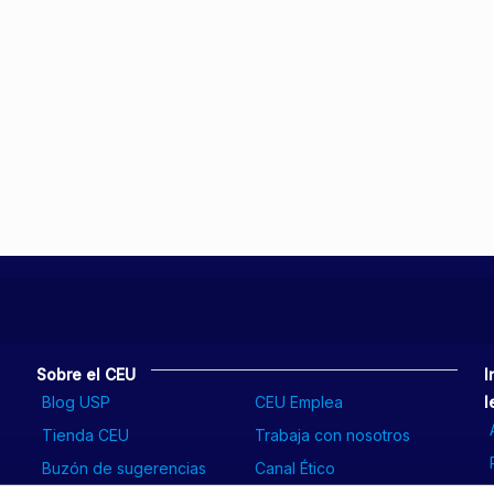
Sobre el CEU
I
Blog USP
CEU Emplea
l
Tienda CEU
Trabaja con nosotros
Buzón de sugerencias
Canal Ético