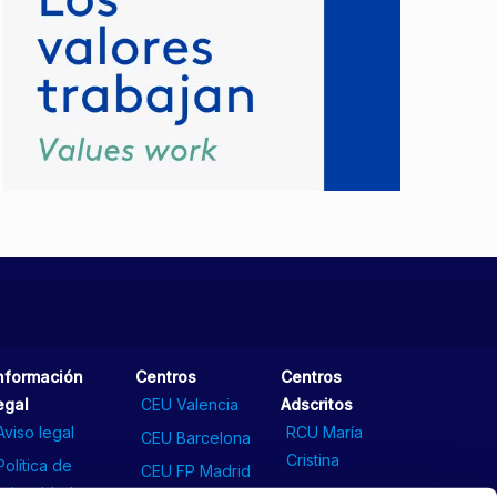
nformación
Centros
Centros
egal
CEU Valencia
Adscritos
Aviso legal
RCU María
CEU Barcelona
Cristina
Política de
CEU FP Madrid
privacidad