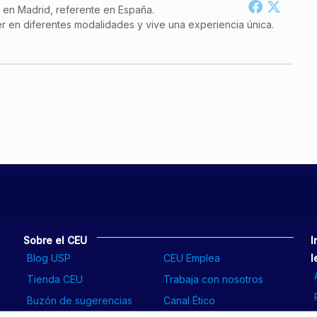
a en Madrid, referente en España.
r en diferentes modalidades y vive una experiencia única.
Sobre el CEU
I
Blog USP
CEU Emplea
l
Tienda CEU
Trabaja con nosotros
Buzón de sugerencias
Canal Ético