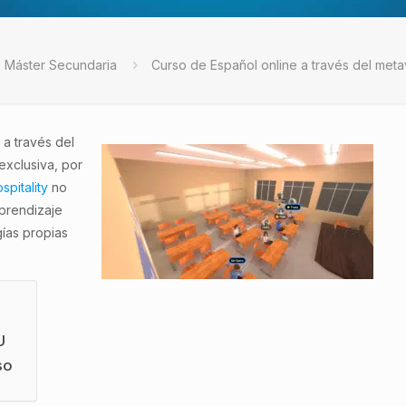
Máster Secundaria
Curso de Español online a través del met
 a través del
exclusiva, por
spitality
no
prendizaje
ías propias
U
so