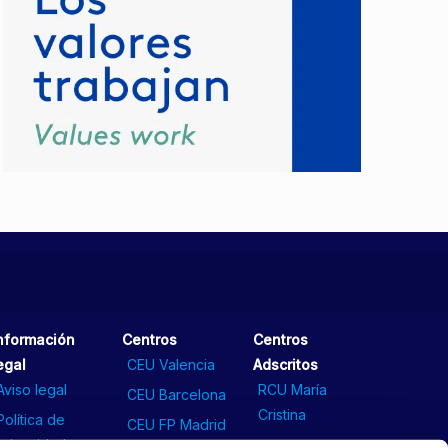
nformación
Centros
Centros
egal
CEU Valencia
Adscritos
Aviso legal
RCU María
CEU Barcelona
Cristina
Política de
CEU FP Madrid
privacidad