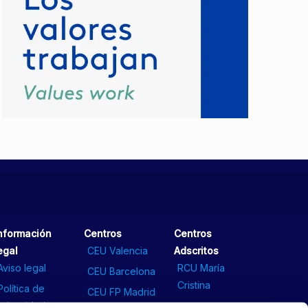
nformación
Centros
Centros
egal
CEU Valencia
Adscritos
Aviso legal
RCU María
CEU Barcelona
Cristina
Política de
CEU FP Madrid
privacidad