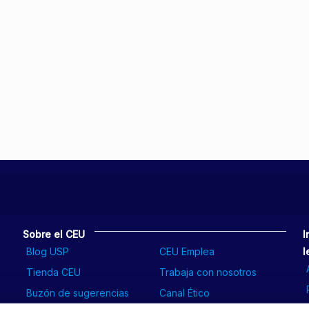
Sobre el CEU
I
Blog USP
CEU Emplea
l
Tienda CEU
Trabaja con nosotros
Buzón de sugerencias
Canal Ético