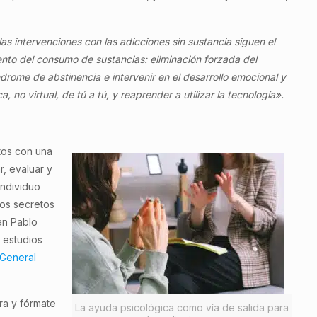
las intervenciones con las adicciones sin sustancia siguen el
ento del consumo de sustancias: eliminación forzada del
índrome de abstinencia e intervenir en el desarrollo emocional y
a, no virtual, de tú a tú, y reaprender a utilizar la tecnología».
tos con una
r, evaluar y
individuo
los secretos
an Pablo
 estudios
 General
ra y fórmate
La ayuda psicológica como vía de salida para