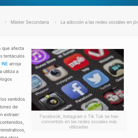
Máster Secundaria
La adicción a las redes sociales en j
a que afecta
s tentáculos
l
INE
arroja
utiliza a
ólogos
.
los sentidos.
llones de
n extraer:
Facebook, Instagram o Tik Tok se han
convertido en las redes sociales más
 contenidos,
utilizadas.
inistrativos,
tre otros.