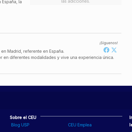
las adicciones.
n España, la
¡Síguenos!
a en Madrid, referente en España.
r en diferentes modalidades y vive una experiencia única.
Sobre el CEU
I
Blog USP
CEU Emplea
l