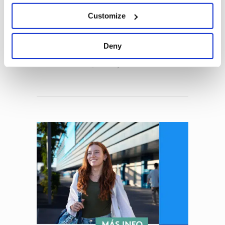
4 de agosto de 2026
Customize
¿Qué es People Analytics y
por qué está
revolucionando la gestión
Deny
del talento?
30 de julio de 2026