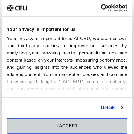
Your privacy is important for us
Últimas publicaciones
Your privacy is important to us At CEU, we use our own
Método Pomodoro para
and third-party cookies to improve our services by
estudiar: Cómo aplicarlo en
analyzing your browsing habits, personalizing ads and
la universidad y cuándo no
funciona
content based on your interests, measuring performance,
6 de agosto de 2026
and gaining insights into the audiences who viewed the
ads and content. You can accept all cookies and continue
Qué es y cómo está
browsing by clicking the "I ACCEPT" button; alternatively,
transformando el análisis
you can access more detailed information and change
predictivo la sostenibilidad
your preferences before giving or denying your consent
empresarial
by clicking the "Customize" button. For more information,
4 de agosto de 2026
Details
please visit our
Cookie Policy
.
Qué carrera elegir: Cómo
decidir qué carrera estudiar
I ACCEPT
entre tus opciones finalistas