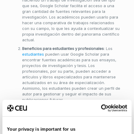
que sea, Google Scholar facilita el acceso a una
gran cantidad de fuentes relevantes para la
investigación. Los académicos pueden usarlo para
hacer una comparativa de trabajos relacionados
con su campo, lo que les ayuda a contextualizar su
propia investigación dentro del panorama científico
actual.
Beneficios para estudiantes y profesionales
: Los
estudiantes
pueden usar Google Scholar para
encontrar fuentes académicas para sus ensayos,
proyectos de investigación y tesis. Los
profesionales, por su parte, pueden acceder a
artículos y libros especializados para mantenerse
actualizados en su área de especialización.
Asimismo, los estudiantes pueden crear un perfil de
autor para gestionar y seguir el impacto de sus
publicaciones futuras.
Comparación con otros motores de búsqueda
académicos
: Aunque existen otras bases de datos y
motores de búsqueda académicos como JSTOR,
PubMed o Scopus, Google Scholar tiene la ventaja
Your privacy is important for us
de ser gratuito y de fácil acceso. A diferencia de