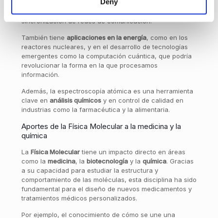
Deny
igual. Estos relojes son fundamentales para el
funcionamiento de los sistemas GPS y para la
sincronización de redes de comunicación.
También tiene
aplicaciones en la energía
, como en los
reactores nucleares, y en el desarrollo de tecnologías
emergentes como la computación cuántica, que podría
revolucionar la forma en la que procesamos
información.
Además, la espectroscopía atómica es una herramienta
clave en
análisis químicos
y en control de calidad en
industrias como la farmacéutica y la alimentaria.
Aportes de la Física Molecular a la medicina y la
química
La
Física Molecular
tiene un impacto directo en áreas
como la
medicina
, la
biotecnología
y la
química
. Gracias
a su capacidad para estudiar la estructura y
comportamiento de las moléculas, esta disciplina ha sido
fundamental para el diseño de nuevos medicamentos y
tratamientos médicos personalizados.
Por ejemplo, el conocimiento de cómo se une una