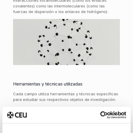
interacciones intramoleculares (como los enlaces
covalentes) como las intermoleculares (como las
fuerzas de dispersión o los enlaces de hidrógeno).
Herramientas y técnicas utilizadas
Cada campo utiliza herramientas y técnicas específicas
para estudiar sus respectivos objetos de investigación.
La
Física Atómica
emplea técnicas como la
espectroscopía atómica
, que permite analizar la luz
emitida o absorbida por los átomos. También se utilizan
aceleradores de partículas y trampas de iones para
estudiar átomos individuales en condiciones