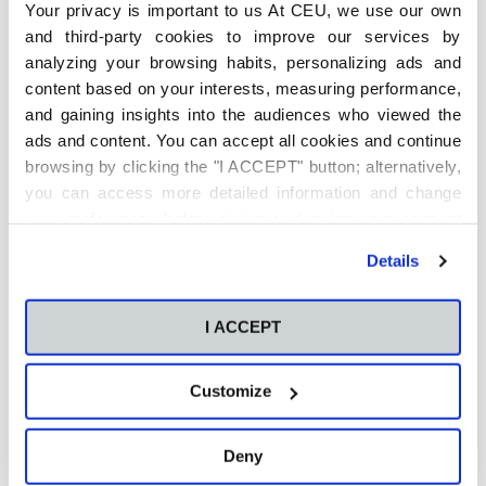
Your privacy is important to us At CEU, we use our own
and third-party cookies to improve our services by
analyzing your browsing habits, personalizing ads and
content based on your interests, measuring performance,
and gaining insights into the audiences who viewed the
ads and content. You can accept all cookies and continue
browsing by clicking the "I ACCEPT" button; alternatively,
you can access more detailed information and change
your preferences before giving or denying your consent
by clicking the "Customize" button. For more information,
Details
please visit our
Cookie Policy
.
I ACCEPT
Últimas publicaciones
Método Pomodoro para
Customize
estudiar: Cómo aplicarlo en
la universidad y cuándo no
funciona
Deny
6 de agosto de 2026