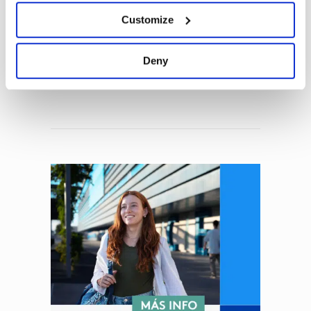
Customize
¿Qué es People Analytics y
por qué está
revolucionando la gestión
Deny
del talento?
30 de julio de 2026