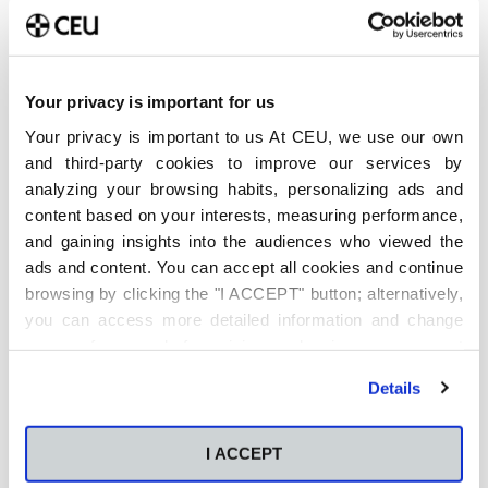
Your privacy is important for us
Últimas publicaciones
Your privacy is important to us At CEU, we use our own
Método Pomodoro para
and third-party cookies to improve our services by
estudiar: Cómo aplicarlo en
la universidad y cuándo no
analyzing your browsing habits, personalizing ads and
funciona
content based on your interests, measuring performance,
6 de agosto de 2026
and gaining insights into the audiences who viewed the
ads and content. You can accept all cookies and continue
Qué es y cómo está
browsing by clicking the "I ACCEPT" button; alternatively,
transformando el análisis
you can access more detailed information and change
predictivo la sostenibilidad
empresarial
your preferences before giving or denying your consent
4 de agosto de 2026
by clicking the "Customize" button. For more information,
Details
please visit our
Cookie Policy
.
Qué carrera elegir: Cómo
decidir qué carrera estudiar
I ACCEPT
entre tus opciones finalistas
4 de agosto de 2026