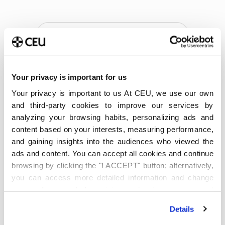
Your privacy is important for us
Your privacy is important to us At CEU, we use our own
and third-party cookies to improve our services by
Últimas publicaciones
analyzing your browsing habits, personalizing ads and
Método Pomodoro para
content based on your interests, measuring performance,
estudiar: Cómo aplicarlo en
and gaining insights into the audiences who viewed the
la universidad y cuándo no
ads and content. You can accept all cookies and continue
funciona
browsing by clicking the "I ACCEPT" button; alternatively,
6 de agosto de 2026
you can access more detailed information and change
your preferences before giving or denying your consent
Qué es y cómo está
transformando el análisis
by clicking the "Customize" button. For more information,
predictivo la sostenibilidad
Details
please visit our
Cookie Policy
.
empresarial