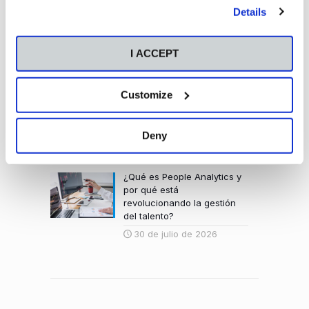
by clicking the "Customize" button. For more information,
Details
please visit our
Cookie Policy
.
Qué es y cómo está
transformando el análisis
predictivo la sostenibilidad
I ACCEPT
empresarial
4 de agosto de 2026
Customize
Qué carrera elegir: Cómo
decidir qué carrera estudiar
entre tus opciones finalistas
Deny
4 de agosto de 2026
¿Qué es People Analytics y
por qué está
revolucionando la gestión
del talento?
30 de julio de 2026