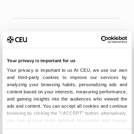
Your privacy is important for us
Your privacy is important to us At CEU, we use our own
and third-party cookies to improve our services by
analyzing your browsing habits, personalizing ads and
content based on your interests, measuring performance,
Últimas publicaciones
and gaining insights into the audiences who viewed the
Método Pomodoro para
ads and content. You can accept all cookies and continue
estudiar: Cómo aplicarlo en
browsing by clicking the "I ACCEPT" button; alternatively,
la universidad y cuándo no
you can access more detailed information and change
funciona
your preferences before giving or denying your consent
6 de agosto de 2026