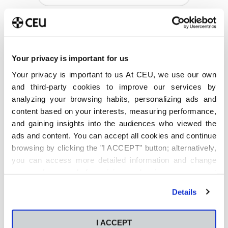
Your privacy is important for us
Últimas publicaciones
Your privacy is important to us At CEU, we use our own
and third-party cookies to improve our services by
Método Pomodoro para
analyzing your browsing habits, personalizing ads and
estudiar: Cómo aplicarlo en
la universidad y cuándo no
content based on your interests, measuring performance,
funciona
and gaining insights into the audiences who viewed the
6 de agosto de 2026
ads and content. You can accept all cookies and continue
browsing by clicking the "I ACCEPT" button; alternatively,
Qué es y cómo está
you can access more detailed information and change
transformando el análisis
predictivo la sostenibilidad
your preferences before giving or denying your consent
empresarial
by clicking the "Customize" button. For more information,
Details
4 de agosto de 2026
please visit our
Cookie Policy
.
Qué carrera elegir: Cómo
I ACCEPT
decidir qué carrera estudiar