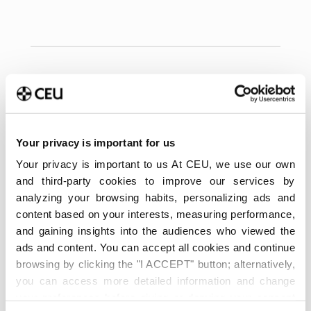
Your privacy is important for us
Your privacy is important to us At CEU, we use our own
and third-party cookies to improve our services by
analyzing your browsing habits, personalizing ads and
content based on your interests, measuring performance,
Últimas publicaciones
and gaining insights into the audiences who viewed the
ads and content. You can accept all cookies and continue
Método Pomodoro para
estudiar: Cómo aplicarlo en
browsing by clicking the "I ACCEPT" button; alternatively,
la universidad y cuándo no
you can access more detailed information and change
funciona
your preferences before giving or denying your consent
6 de agosto de 2026