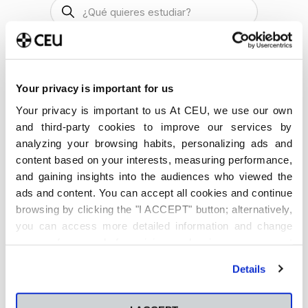
Your privacy is important for us
Your privacy is important to us At CEU, we use our own
Últimas publicaciones
and third-party cookies to improve our services by
Método Pomodoro para
analyzing your browsing habits, personalizing ads and
estudiar: Cómo aplicarlo en
content based on your interests, measuring performance,
la universidad y cuándo no
and gaining insights into the audiences who viewed the
funciona
ads and content. You can accept all cookies and continue
6 de agosto de 2026
browsing by clicking the "I ACCEPT" button; alternatively,
you can access more detailed information and change
Qué es y cómo está
transformando el análisis
your preferences before giving or denying your consent
predictivo la sostenibilidad
by clicking the "Customize" button. For more information,
empresarial
Details
please visit our
Cookie Policy
.
4 de agosto de 2026