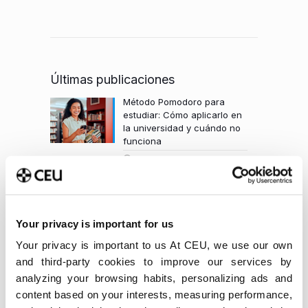
Últimas publicaciones
Método Pomodoro para
estudiar: Cómo aplicarlo en
la universidad y cuándo no
funciona
6 de agosto de 2026
Qué es y cómo está
transformando el análisis
predictivo la sostenibilidad
Your privacy is important for us
empresarial
4 de agosto de 2026
Your privacy is important to us At CEU, we use our own
and third-party cookies to improve our services by
Qué carrera elegir: Cómo
analyzing your browsing habits, personalizing ads and
decidir qué carrera estudiar
content based on your interests, measuring performance,
entre tus opciones finalistas