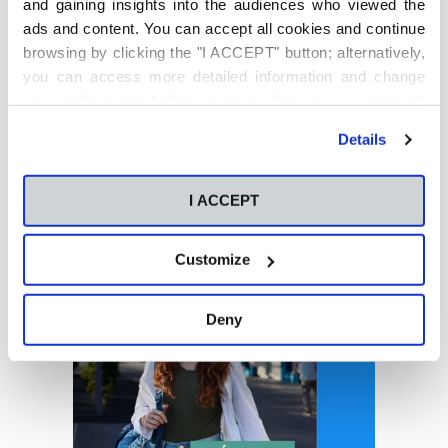
and gaining insights into the audiences who viewed the
4 de agosto de 2026
ads and content. You can accept all cookies and continue
browsing by clicking the "I ACCEPT" button; alternatively,
¿Qué es People Analytics y
por qué está
you can access more detailed information and change
revolucionando la gestión
your preferences before giving or denying your consent
del talento?
by clicking the "Customize" button. For more information,
30 de julio de 2026
Details
please visit our
Cookie Policy
.
I ACCEPT
Customize
Deny