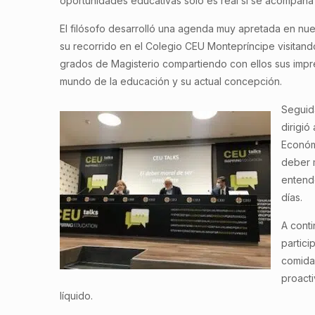
oportunidades educativas solo es real si se acompañ
El filósofo desarrolló una agenda muy apretada en nue
su recorrido en el Colegio CEU Montepríncipe visitand
grados de Magisterio compartiendo con ellos sus impre
mundo de la educación y su actual concepción.
Seguid
dirigió
Económi
deber m
entende
días.
A conti
partici
comida
proacti
líquido.