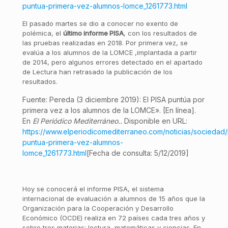
puntua-primera-vez-alumnos-lomce_1261773.html
El pasado martes se dio a conocer no exento de
polémica, el
último informe PISA
, con los resultados de
las pruebas realizadas en 2018. Por primera vez, se
evalúa a los alumnos de la LOMCE ,implantada a partir
de 2014, pero algunos errores detectado en el apartado
de Lectura han retrasado la publicación de los
resultados.
Fuente: Pereda (3 diciembre 2019): El PISA puntúa por
primera vez a los alumnos de la LOMCE».
[En línea].
En
El Periódico Mediterráneo.
.
Disponible en URL:
https://www.elperiodicomediterraneo.com/noticias/sociedad/
puntua-primera-vez-alumnos-
lomce_1261773.html
[Fecha de consulta: 5/12/2019]
Hoy se conocerá el informe PISA, el sistema
internacional de evaluación a alumnos de 15 años que la
Organización para la Cooperación y Desarrollo
Económico (OCDE) realiza en 72 países cada tres años y
sobre tres materias: lectura, matemáticas y ciencias. En