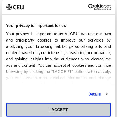
Your privacy is important for us
Últimas publicaciones
Your privacy is important to us At CEU, we use our own
Método Pomodoro para
and third-party cookies to improve our services by
estudiar: Cómo aplicarlo en
analyzing your browsing habits, personalizing ads and
la universidad y cuándo no
funciona
content based on your interests, measuring performance,
6 de agosto de 2026
and gaining insights into the audiences who viewed the
ads and content. You can accept all cookies and continue
Qué es y cómo está
browsing by clicking the "I ACCEPT" button; alternatively,
transformando el análisis
you can access more detailed information and change
predictivo la sostenibilidad
your preferences before giving or denying your consent
empresarial
by clicking the "Customize" button. For more information,
4 de agosto de 2026
Details
please visit our
Cookie Policy
.
Qué carrera elegir: Cómo
decidir qué carrera estudiar
I ACCEPT
entre tus opciones finalistas