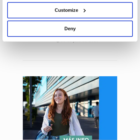
4 de agosto de 2026
Customize
¿Qué es People Analytics y
por qué está
revolucionando la gestión
Deny
del talento?
30 de julio de 2026