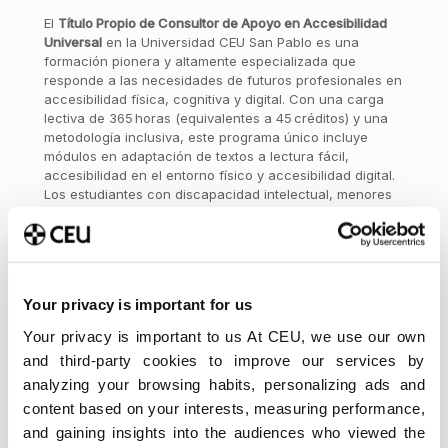
El
Título Propio de Consultor de Apoyo en Accesibilidad
Universal
en la Universidad CEU San Pablo es una
formación pionera y altamente especializada que
responde a las necesidades de futuros profesionales en
accesibilidad física, cognitiva y digital. Con una carga
lectiva de 365 horas (equivalentes a 45 créditos) y una
metodología inclusiva, este programa único incluye
módulos en adaptación de textos a lectura fácil,
accesibilidad en el entorno físico y accesibilidad digital.
Los estudiantes con discapacidad intelectual, menores
de 30 años, comparten aulas —representando el 22 %
del total de clases, unas 81 horas— con alumnos de
grados como arquitectura, ingeniería, comunicación o
psicología, promoviendo una experiencia educativa
verdaderamente inclusiva. Además, incorpora un
Your privacy is important for us
sistema de mentoría en el que estudiantes de los grados
acompañan y apoyan al alumnado del título propio,
Your privacy is important to us At CEU, we use our own
fomentando su integración universitaria y su desarrollo
and third-party cookies to improve our services by
personal y profesional. Impulsado por la colaboración
analyzing your browsing habits, personalizing ads and
con la Fundación ONCE y el Fondo Social Europeo, este
título no solo sensibiliza a los futuros profesionales
content based on your interests, measuring performance,
sobre la discapacidad intelectual, sino que también
and gaining insights into the audiences who viewed the
contribuye a preparar consultores capacitados para