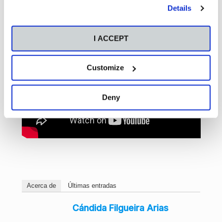
by clicking the "Customize" button. For more information,
Details
please visit our
Cookie Policy
.
I ACCEPT
Customize
Deny
Acerca de
Últimas entradas
Cándida Filgueira Arias