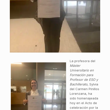
La profesora del
Máster
Universitario en
Formación para
Profesor de ESO y
Bachillerato
, Sylvia
del Carmen Pinillos
Lorenzana, ha
sido homenajeada
hoy en el Acto de
celebración por la