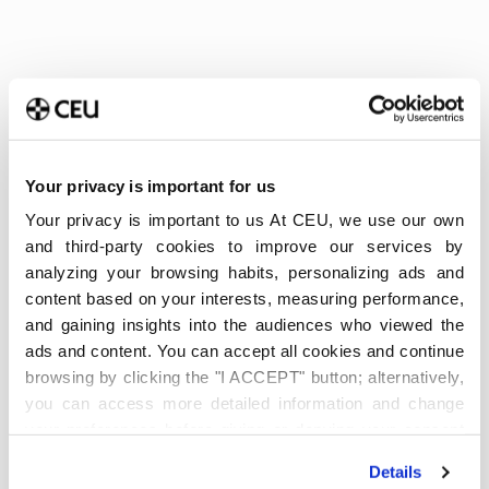
Your privacy is important for us
Your privacy is important to us At CEU, we use our own
and third-party cookies to improve our services by
analyzing your browsing habits, personalizing ads and
Últimas publicaciones
content based on your interests, measuring performance,
Método Pomodoro para
and gaining insights into the audiences who viewed the
estudiar: Cómo aplicarlo en
ads and content. You can accept all cookies and continue
la universidad y cuándo no
funciona
browsing by clicking the "I ACCEPT" button; alternatively,
6 de agosto de 2026
you can access more detailed information and change
your preferences before giving or denying your consent
Qué es y cómo está
by clicking the "Customize" button. For more information,
transformando el análisis
Details
please visit our
Cookie Policy
.
predictivo la sostenibilidad