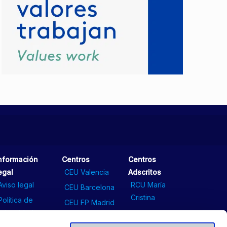
nformación
Centros
Centros
egal
CEU Valencia
Adscritos
Aviso legal
RCU María
CEU Barcelona
Cristina
Política de
CEU FP Madrid
privacidad
Comunicación
CEU Sevilla