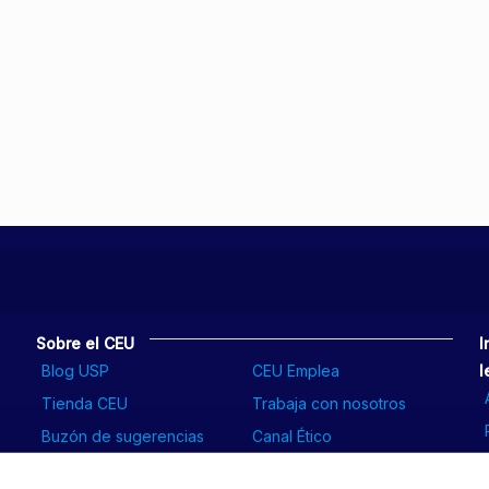
Sobre el CEU
I
Blog USP
CEU Emplea
l
Tienda CEU
Trabaja con nosotros
Buzón de sugerencias
Canal Ético