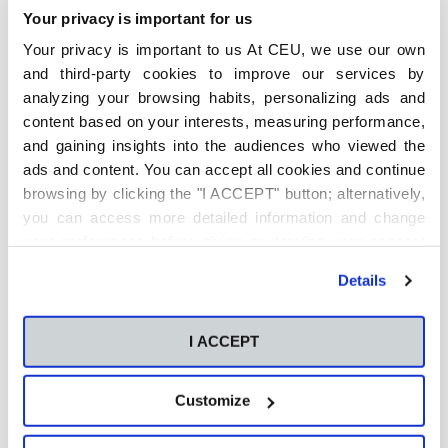
estudiar: Cómo aplicarlo en
Your privacy is important for us
la universidad y cuándo no
funciona
Your privacy is important to us At CEU, we use our own
6 de agosto de 2026
and third-party cookies to improve our services by
analyzing your browsing habits, personalizing ads and
Qué es y cómo está
content based on your interests, measuring performance,
transformando el análisis
predictivo la sostenibilidad
and gaining insights into the audiences who viewed the
empresarial
ads and content. You can accept all cookies and continue
4 de agosto de 2026
browsing by clicking the "I ACCEPT" button; alternatively,
you can access more detailed information and change
Qué carrera elegir: Cómo
your preferences before giving or denying your consent
decidir qué carrera estudiar
by clicking the "Customize" button. For more information,
entre tus opciones finalistas
Details
please visit our
Cookie Policy
.
4 de agosto de 2026
¿Qué es People Analytics y
I ACCEPT
por qué está
revolucionando la gestión
del talento?
Customize
30 de julio de 2026