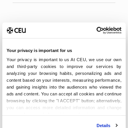
Your privacy is important for us
Your privacy is important to us At CEU, we use our own
and third-party cookies to improve our services by
analyzing your browsing habits, personalizing ads and
Últimas publicaciones
content based on your interests, measuring performance,
Método Pomodoro para
and gaining insights into the audiences who viewed the
estudiar: Cómo aplicarlo en
ads and content. You can accept all cookies and continue
la universidad y cuándo no
browsing by clicking the "I ACCEPT" button; alternatively,
funciona
you can access more detailed information and change
6 de agosto de 2026
your preferences before giving or denying your consent
Qué es y cómo está
by clicking the "Customize" button. For more information,
Details
transformando el análisis
please visit our
Cookie Policy
.