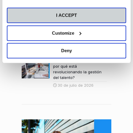
predictivo la sostenibilidad
empresarial
I ACCEPT
4 de agosto de 2026
Qué carrera elegir: Cómo
Customize
decidir qué carrera estudiar
entre tus opciones finalistas
4 de agosto de 2026
Deny
¿Qué es People Analytics y
por qué está
revolucionando la gestión
del talento?
30 de julio de 2026