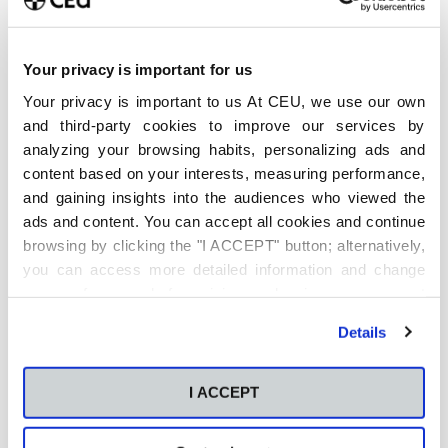
estuvieron encantados de compartir esta experiencia.
Your privacy is important for us
Your privacy is important to us At CEU, we use our own
Acerca de
Últimas entradas
and third-party cookies to improve our services by
analyzing your browsing habits, personalizing ads and
Cándida Filgueira Arias
content based on your interests, measuring performance,
and gaining insights into the audiences who viewed the
ads and content. You can accept all cookies and continue
browsing by clicking the "I ACCEPT" button; alternatively,
you can access more detailed information and change
your preferences before giving or denying your consent
by clicking the "Customize" button. For more information,
Details
please visit our
Cookie Policy
.
I ACCEPT