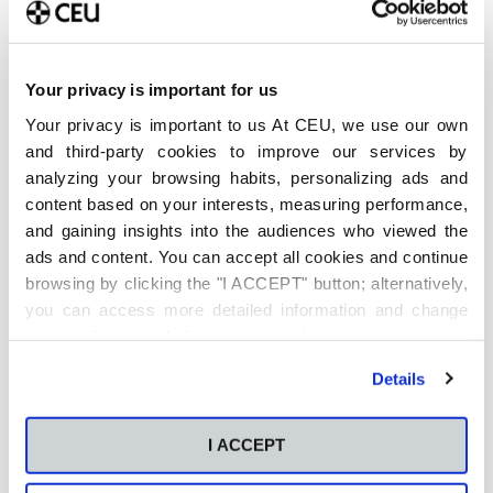
Últimas publicaciones
Your privacy is important for us
Método Pomodoro para
Your privacy is important to us At CEU, we use our own
estudiar: Cómo aplicarlo en
and third-party cookies to improve our services by
la universidad y cuándo no
analyzing your browsing habits, personalizing ads and
funciona
content based on your interests, measuring performance,
6 de agosto de 2026
and gaining insights into the audiences who viewed the
ads and content. You can accept all cookies and continue
Qué es y cómo está
transformando el análisis
browsing by clicking the "I ACCEPT" button; alternatively,
predictivo la sostenibilidad
you can access more detailed information and change
empresarial
your preferences before giving or denying your consent
4 de agosto de 2026
by clicking the "Customize" button. For more information,
Details
please visit our
Cookie Policy
.
Qué carrera elegir: Cómo
decidir qué carrera estudiar
entre tus opciones finalistas
I ACCEPT
4 de agosto de 2026