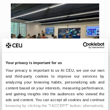
Your privacy is important for us
Your privacy is important to us At CEU, we use our own
Máster Secundaria
and third-party cookies to improve our services by
analyzing your browsing habits, personalizing ads and
2 de octubre de 2025
content based on your interests, measuring performance,
Máster Porfesorado de Secundaria. INICIA curso
and gaining insights into the audiences who viewed the
25-26
ads and content. You can accept all cookies and continue
browsing by clicking the "I ACCEPT" button; alternatively,
Ayer arrancamos las clases del Máster Universitario